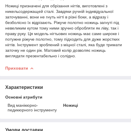
Ножиці призначені для обрізання нігтів, виготовлені з
никельсодержащей сталі. Завдяки ручній індивідуальної
заточуванні, вони не гнуть нігті в різні боки, а відразу і
безболісно їх відрізають. Ріжуче полотно ножиць загнуті під
невеликим кутом тому ними зручно обробляти як ліву, так і
праву руку. Ця модель нігтьових ножиць має саме широке і
потужне ріжуче полотно, тому підходить для дуже жорстких
нігтів. Інструмент зроблений з міцної сталі, яка буде тримати
заточку не один рік. Матовий колір дозволяє ножиць
виглядати презентабельно і солідно.
Приховати
Характеристики
Основні атрибути
Вид манікюрно-
Ножиці
педикюрного інструменту
Умови доставки