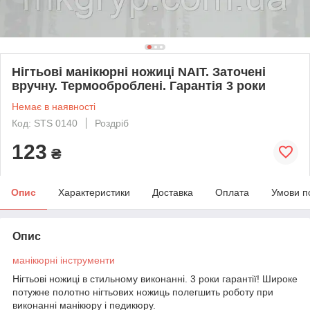
Нігтьові манікюрні ножиці NAIT. Заточені
вручну. Термооброблені. Гарантія 3 роки
Немає в наявності
Код: STS 0140
Роздріб
123
₴
Опис
Характеристики
Доставка
Оплата
Умови п
Опис
манікюрні
інструменти
Нігтьові ножиці в стильному виконанні. 3 роки гарантії! Широке
потужне полотно нігтьових ножиць полегшить роботу при
виконанні манікюру і педикюру.