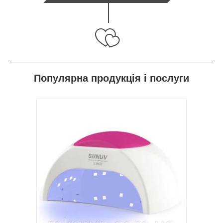
Популярна продукція і послуги
и, LED-
ые,
 от 9 Вт
клада,
.