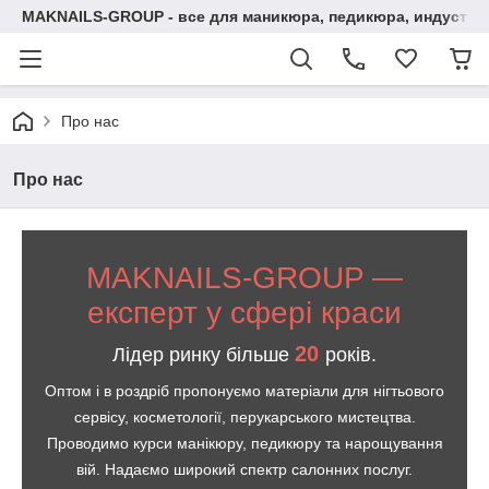
MAKNAILS-GROUP - все для маникюра, педикюра, индустри
Про нас
Про нас
MAKNAILS-GROUP —
експерт у сфері краси
20
Лідер ринку більше
років.
Оптом і в роздріб пропонуємо матеріали для нігтьового
сервісу, косметології, перукарського мистецтва.
Проводимо курси манікюру, педикюру та нарощування
вій. Надаємо широкий спектр салонних послуг.