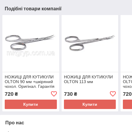
Подібні товари компанії
НОЖИЦІ ДЛЯ КУТИКУЛИ
НОЖИЦІ ДЛЯ КУТИКУЛИ
НОЖ
OLTON 90 мм +шкіряний
OLTON 113 мм
OLT
чохол. Оригінал. Гарантія
чохо
якості.олтон
720
730
720
₴
₴
Купити
Купити
Про нас