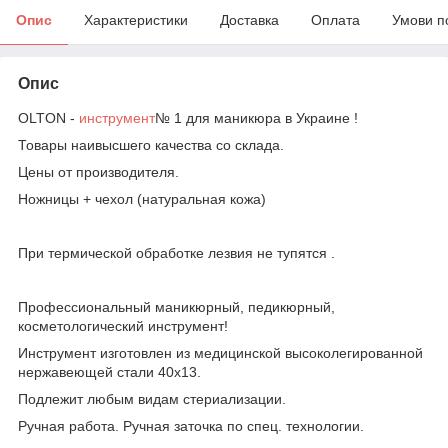
Опис
Характеристики
Доставка
Оплата
Умови п
Опис
OLTON -
инструмент
№ 1 для маникюра в Украине !
Товары наивысшего качества со склада.
Цены от производителя.
Ножницы + чехол (натуральная кожа)
При термической обработке лезвия не тупятся .
Профессиональный маникюрный, педикюрный,
косметологический инструмент!
Инструмент изготовлен из медицинской высоколегированной
нержавеющей стали 40х13.
Подлежит любым видам стериализации.
Ручная работа. Ручная заточка по спец. технологии.