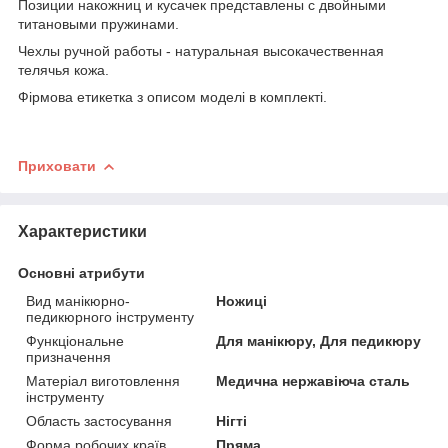
Позиции накожниц и кусачек представлены с двойными
титановыми пружинами.
Чехлы ручной работы - натуральная высокачественная
телячья кожа.
Фірмова етикетка з описом моделі в комплекті.
Приховати
Характеристики
Основні атрибути
Вид манікюрно-
Ножиці
педикюрного інструменту
Функціональне
Для манікюру, Для педикюру
призначення
Матеріал виготовлення
Медична нержавіюча сталь
інструменту
Область застосування
Нігті
Форма робочих країв
Пряма