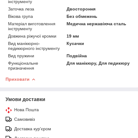
інструменту
Заточка леза
Двостороння
Вікова група
Без обмежень
Матеріал виготовлення
Медична нержавіюча сталь
інструменту
Довжина ріжучої кромки
19 мм
Вид манікюрно-
Кусачки
педикюрного інструменту
Вид пружини
Подвійна
Функціональне
Для манікюру, Для педикюру
призначення
Приховати
Умови доставки
Нова Пошта
Самовивіз
Доставка кур'єром