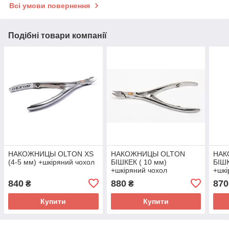
Всі умови повернення
Подібні товари компанії
НАКОЖНИЦЫ OLTON XS
НАКОЖНИЦЫ OLTON
НАК
(4-5 мм) +шкіряний чохол
БІШКЕК ( 10 мм)
БІШК
+шкіряний чохол
+шкі
840
880
870
₴
₴
Купити
Купити