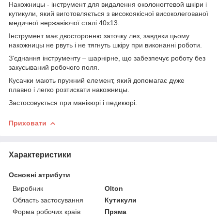
Накожницы - інструмент для видалення околоногтевой шкіри і
кутикули, який виготовляється з високоякісної високолегованої
медичної нержавіючої сталі 40х13.
Інструмент має двосторонню заточку лез, завдяки цьому
накожницы не рвуть і не тягнуть шкіру при виконанні роботи.
З'єднання інструменту – шарнірне, що забезпечує роботу без
закусываний робочого поля.
Кусачки мають пружний елемент, який допомагає дуже
плавно і легко розтискати накожницы.
Застосовується при манікюрі і педикюрі.
Приховати
Характеристики
Основні атрибути
Виробник
Olton
Область застосування
Кутикули
Форма робочих країв
Пряма