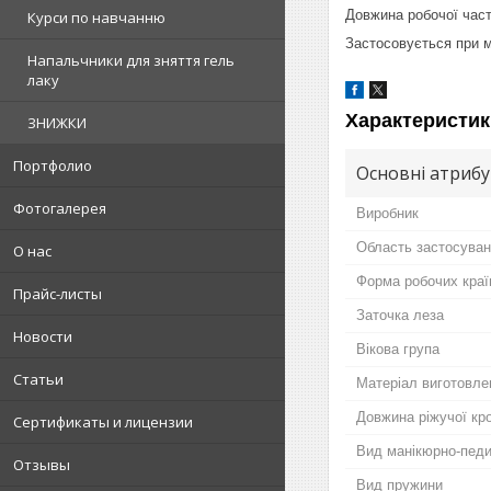
Довжина робочої част
Курси по навчанню
Застосовується при м
Напальчники для зняття гель
лаку
Характеристик
ЗНИЖКИ
Портфолио
Основні атриб
Фотогалерея
Виробник
Область застосува
О нас
Форма робочих краї
Прайс-листы
Заточка леза
Новости
Вікова група
Статьи
Матеріал виготовле
Довжина ріжучої кр
Сертификаты и лицензии
Вид манікюрно-педи
Отзывы
Вид пружини