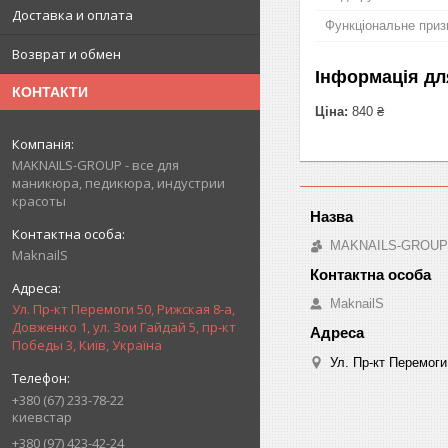
Доставка и оплата
Функціональне приз
Возврат и обмен
Інформація дл
КОНТАКТИ
Ціна:
840 ₴
MAKNAILS-GROUP - все для
маникюра, педикюра, индустрии
красоты
MAKNAILS-GROUP -
MaknailS
MaknailS
Ул. Пр-кт Перемоги 50, Рижская 8-а,
Довженко 1, ул. Зои Гайдай 5, пр-кт
Победы 3, Київ, Україна
Ул. Пр-кт Перемоги
+380 (67) 233-78-22
киевстар
+380 (97) 423-42-24