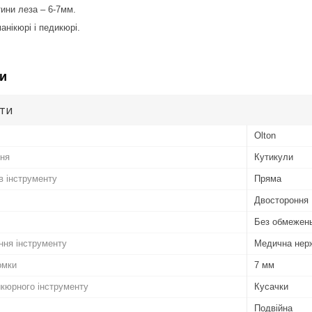
ини леза – 6-7мм.
анікюрі і педикюрі.
и
ути
Olton
ння
Кутикули
в інструменту
Пряма
Двостороння
Без обмежен
ння інструменту
Медична нер
омки
7 мм
кюрного інструменту
Кусачки
Подвійна