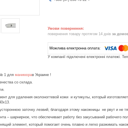
повернення товару протягом 14 днів
за домо
У компанії підключені електронні платежі. Те
 № 1 для
маникюра
в Украине !
ачества со склада.
ля.
ент для удаления околоногтевой кожи и кутикулы, который изготовляе
0х13.
устороннюю заточку лезвий, благодаря этому накожницы не рвут и не тя
та – шарнирное, что обеспечивает работу без закусываний рабочего по
нящий элемент, который помогает очень плавно и легко разжимать нако