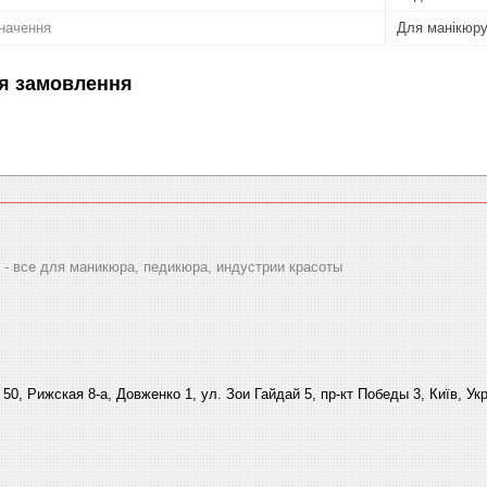
начення
Для манікюру
я замовлення
 все для маникюра, педикюра, индустрии красоты
 50, Рижская 8-а, Довженко 1, ул. Зои Гайдай 5, пр-кт Победы 3, Київ, Ук