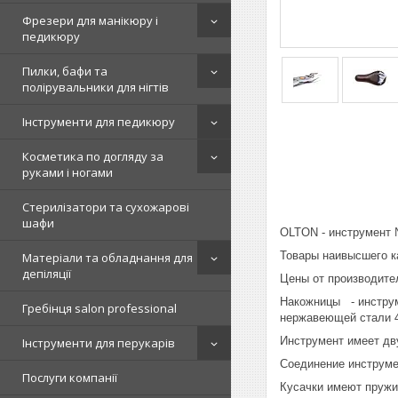
Фрезери для манікюру і
педикюру
Пилки, бафи та
полірувальники для нігтів
Інструменти для педикюру
Косметика по догляду за
руками і ногами
Стерилізатори та сухожарові
шафи
OLTON - инструмент
Товары наивысшего к
Матеріали та обладнання для
депіляції
Цены от производите
Накожницы - инструм
Гребінця salon professional
нержавеющей стали 4
Инструмент имеет дв
Інструменти для перукарів
Соединение инструмен
Послуги компанії
Кусачки имеют пружи