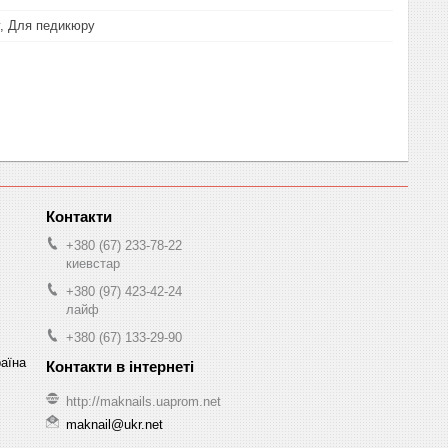
, Для педикюру
+380 (67) 233-78-22
киевстар
+380 (97) 423-42-24
лайф
+380 (67) 133-29-90
раїна
http://maknails.uaprom.net
maknail@ukr.net