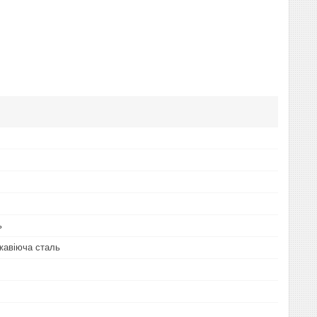
ь
жавіюча сталь