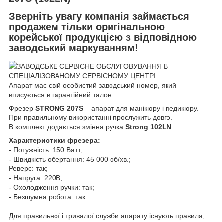
Зверніть увагу компанія займається
продажем тільки оригінальною
корейської продукцією з відповідною
заводський маркуванням!
ЗАВОДСЬКЕ СЕРВІСНЕ ОБСЛУГОВУВАННЯ В
СПЕЦІАЛІЗОВАНОМУ СЕРВІСНОМУ ЦЕНТРІ
Апарат має свій особистий заводський номер, який
вписується в гарантійний талон.
Фрезер
STRONG 207S
– апарат для манікюру і педикюру.
При правильному використанні прослужить довго.
В комплект додається змінна ручка
Strong 10
2LN
Характеристики фрезера:
- Потужність: 150 Ватт;
- Швидкість обертання: 45 000 об/хв.;
Реверс: так;
- Напруга: 220В;
- Охолодження ручки: так;
- Безшумна робота: так.
Для правильної і тривалої служби апарату існують правила,