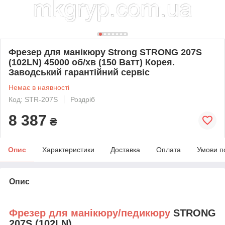
Фрезер для манікюру Strong STRONG 207S
(102LN) 45000 об/хв (150 Ватт) Корея.
Заводський гарантійний сервіс
Немає в наявності
Код: STR-207S
Роздріб
8 387
₴
Опис
Характеристики
Доставка
Оплата
Умови п
Опис
Фрезер для манікюру/педикюру
STRONG
207S (102LN)