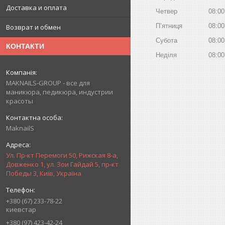
Доставка и оплата
Четвер
08:00
Пʼятниця
08:00
Возврат и обмен
Субота
08:00
КОНТАКТИ
Неділя
08:00
MAKNAILS-GROUP - все для
маникюра, педикюра, индустрии
красоты
MaknailS
Ул. Пр-кт Перемоги 50, Рижская 8-а,
Довженко 1, ул. Зои Гайдай 5, пр-кт
Победы 3, Київ, Україна
+380 (67) 233-78-22
киевстар
+380 (97) 423-42-24