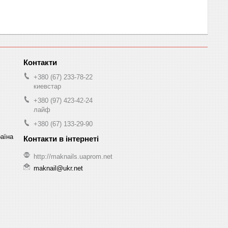
+380 (67) 233-78-22
киевстар
+380 (97) 423-42-24
лайф
+380 (67) 133-29-90
раїна
http://maknails.uaprom.net
maknail@ukr.net