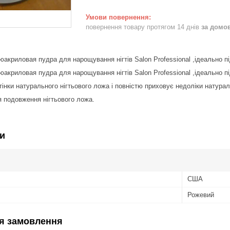
повернення товару протягом 14 днів
за домо
криловая пудра для нарощування нігтів Salon Professional ,ідеально п
криловая пудра для нарощування нігтів Salon Professional ,ідеально п
інки натурального нігтьового ложа і повністю приховує недоліки натураль
 подовження нігтьового ложа.
и
США
Рожевий
я замовлення