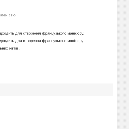
вленістю
ідходить для створення французького манікюру.
ідходить для створення французького манікюру.
них нігтів ,