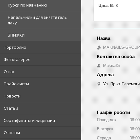
Курси по навчанню
Ціна:
95 ₴
Напальчники для зняття гель
лаку
ЗНИЖКИ
Портфолио
MAKNAILS-GROUP -
Фотогалерея
MaknailS
О нас
Прайс-листы
Ул. Пр-кт Перемоги
Новости
Статьи
Графік роботи
Сертификаты и лицензии
Понеділок
08:00
Вівторок
08:00
Отзывы
Середа
08:00