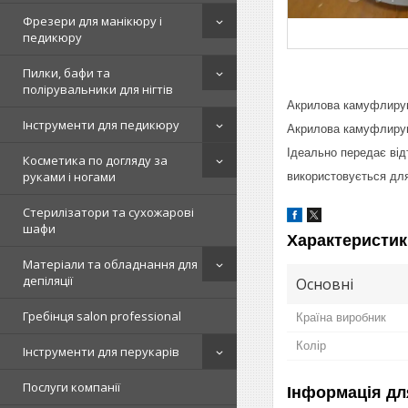
Фрезери для манікюру і
педикюру
Пилки, бафи та
полірувальники для нігтів
Акрилова камуфлируюа
Інструменти для педикюру
Акрилова камуфлируюа
Ідеально передає відт
Косметика по догляду за
руками і ногами
використовується для
Стерилізатори та сухожарові
шафи
Характеристик
Матеріали та обладнання для
депіляції
Основні
Гребінця salon professional
Країна виробник
Колір
Інструменти для перукарів
Послуги компанії
Інформація дл