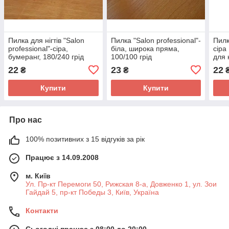
Пилка для нігтів "Salon
Пилка "Salon professional"-
Пилк
professional"-сіра,
біла, широка пряма,
сіра
бумеранг, 180/240 грід
100/100 грід
для 
22
23
22
₴
₴
Купити
Купити
Про нас
100% позитивних з 15 відгуків за рік
Працює з 14.09.2008
м. Київ
Ул. Пр-кт Перемоги 50, Рижская 8-а, Довженко 1, ул. Зои
Гайдай 5, пр-кт Победы 3, Київ, Україна
Контакти
Сьогодні працює з 08:00 до 20:00