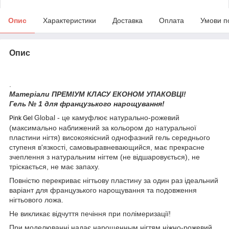
Опис
Характеристики
Доставка
Оплата
Умови п
Опис
.
Матеріали ПРЕМІУМ КЛАСУ ЕКОНОМ УПАКОВЦІ!
Гель № 1 для французького нарощування!
Global - це камуфлює натурально-рожевий
Pink Gel
(максимально наближений за кольором до натуральної
пластини нігтя) високоякісний однофазний гель середнього
ступеня в'язкості, самовыравневающийся, має прекрасне
зчеплення з натуральним нігтем (не відшаровується), не
тріскається, не має запаху.
Повністю перекриває нігтьову пластину за один раз ідеальний
варіант для французького нарощування та подовження
нігтьового ложа.
Не викликає відчуття печіння при полімеризації!
При моделюванні надає нарощенным нігтям ніжно-рожевий