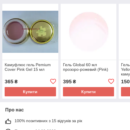
Камуфлює гель Pemium
Гель Global 60 мл
Гель
Cover Pink Gel 15 мл
прозоро-рожевий (Pink)
Yell
кам
рож
365
395
150
₴
₴
Купити
Купити
Про нас
100% позитивних з 15 відгуків за рік