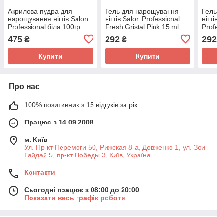
Акрилова пудра для
Гель для нарощування
Гель
нарощування нігтів Salon
нігтів Salon Professional
нігт
Professional біла 100гр.
Fresh Gristal Pink 15 ml
Prof
(США)
475
292
292
₴
₴
Купити
Купити
Про нас
100% позитивних з 15 відгуків за рік
Працює з 14.09.2008
м. Київ
Ул. Пр-кт Перемоги 50, Рижская 8-а, Довженко 1, ул. Зои
Гайдай 5, пр-кт Победы 3, Київ, Україна
Контакти
Сьогодні працює з 08:00 до 20:00
Показати весь графік роботи