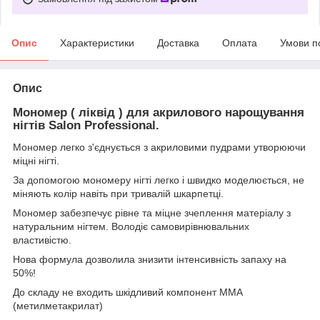
Опис
Характеристики
Доставка
Оплата
Умови п
Опис
Мономер ( ліквід ) для акрилового нарощування
нігтів Salon Professional.
Мономер легко з'єднується з акриловими пудрами утворюючи
міцні нігті.
За допомогою мономеру нігті легко і швидко моделюється, не
міняють колір навіть при тривалій шкарпетці.
Мономер забезпечує рівне та міцне зчеплення матеріалу з
натуральним нігтем. Володіє самовирівнювальних
властивістю.
Нова формула дозволила знизити інтенсивність запаху на
50%!
До складу не входить шкідливий компонент ММА
(метилметакрилат)