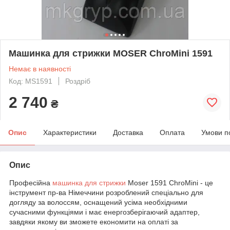
Машинка для стрижки MOSER ChroMini 1591
Немає в наявності
Код: MS1591
Роздріб
2 740
₴
Опис
Характеристики
Доставка
Оплата
Умови п
Опис
Професійна
машинка для стрижки
Moser 1591 ChroMini - це
інструмент пр-ва Німеччини розроблений спеціально для
догляду за волоссям, оснащений усіма необхідними
сучасними функціями і має енергозберігаючий адаптер,
завдяки якому ви зможете економити на оплаті за