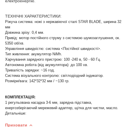
електроенергію.
ТЕХНІЧНІ ХАРАКТЕРИСТИКИ:
Ріжуча система: ножі з нержавіючої сталі STAR BLADE, ширина 32
мм
Довжина зрізу: 0,4 мм.
Привід: мотор постійного струму з системою шумозаглушення, ок.
5350 об/хв.
Управління швидкістю: система <Постійної швидкості>.
Тип живлення: акумулятор NiMh.
Харчування зарядного пристрою: 100 -240 в, 50 - 60 Гц.
Автономна робота (від акумулятора): до 100 хв.
Тривалість зарядки: ~16 год.
Система візуального контролю: світлодіодний індикатор.
Розміри/вага: 142*32*32 мм / ~130 гр.
КОМПЛЕКТАЦІЯ:
1 регульована насадка 3-6 мм, зарядна підставка,
енергозберігаючий мережевий адаптер, щітка для чистки, масло.
Детальніше:
Приховати