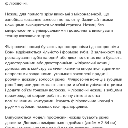
філіровочні.
Ножиці для прямого зрізу виконані з мікронасечкой, що
запобігає ковзанню волосся по полотну. Зазвичай такими
ножицями виконуються чоловічі стрижки. Ножиці без
микронасечки є універсальними і дозволяють виконувати
техніку ковзаючого зрізу.
Філіровочні ножиці бувають односторонніми і двосторонніми.
Вони відрізняються кількістю і формою зубів. В залежності від
розташування зубів на одній або двох полотнах вони бувають
односторонніми або двосторонніми. Філіровочні ножиці
допомагають майстру за лічені хвилини впоратися з деякими
непростими завданнями, утоньшая захоплені прядки і
роблячи довжину волосся різної. Філіровочні ножиці з зубцями
різної ширини допомагають створити м'які ступінчасті стрижки
і додати об'єм тонкому волоссю. Філіровочні ножиці з зубцями
призмовидної форми роблять точну лінію зі злегка
пом'якшеними контурами. Існують філіровочние ножиці з
рідкими зубами, називаються прапорцевим.
Випускаються моделі професійні ножиці бувають різної
довжини. Довжина вимірюється в дюймах (дюйм = 2,54 см).
Самий звичний ипользуемый розмір довжини ножиць