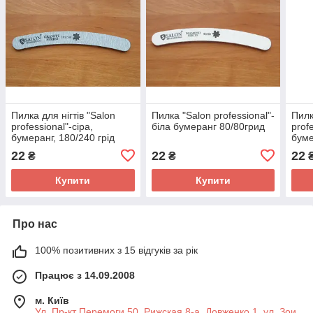
Пилка для нігтів "Salon
Пилка "Salon professional"-
Пилк
professional"-сіра,
біла бумеранг 80/80грид
prof
бумеранг, 180/240 грід
буме
22
22
22
₴
₴
Купити
Купити
Про нас
100% позитивних з 15 відгуків за рік
Працює з 14.09.2008
м. Київ
Ул. Пр-кт Перемоги 50, Рижская 8-а, Довженко 1, ул. Зои