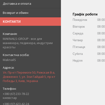
Доставка и оплата
Возврат и обмен
Графік роботи
Понеділок
08:00
КОНТАКТИ
Вівторок
08:00
Середа
08:00
MAKNAILS-GROUP - все для
Четвер
08:00
маникюра, педикюра, индустрии
красоты
Пʼятниця
08:00
Субота
08:00
MaknailS
Неділя
08:00
Ул. Пр-кт Перемоги 50, Рижская 8-а,
Довженко 1, ул. Зои Гайдай 5, пр-кт
Победы 3, Київ, Україна
+380 (67) 233-78-22
киевстар
+380 (97) 423-42-24