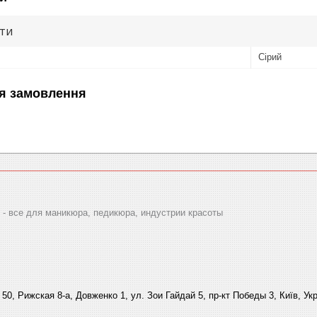
ути
Сірий
я замовлення
 все для маникюра, педикюра, индустрии красоты
 50, Рижская 8-а, Довженко 1, ул. Зои Гайдай 5, пр-кт Победы 3, Київ, Ук