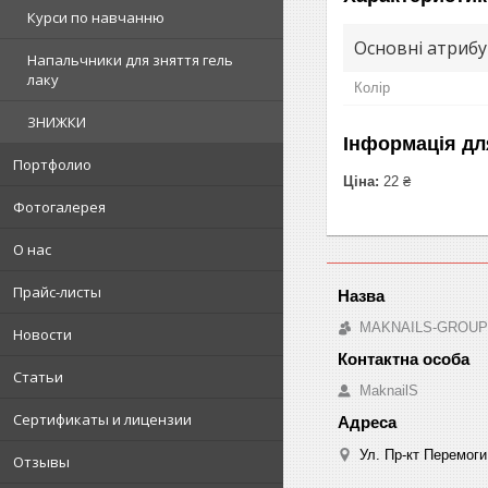
Курси по навчанню
Основні атриб
Напальчники для зняття гель
лаку
Колір
ЗНИЖКИ
Інформація дл
Портфолио
Ціна:
22 ₴
Фотогалерея
О нас
Прайс-листы
MAKNAILS-GROUP -
Новости
Статьи
MaknailS
Сертификаты и лицензии
Ул. Пр-кт Перемоги
Отзывы