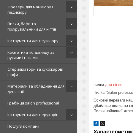
Фрезери для манікюру і
педикюру
Пилки, бафи та
полірувальники для нігтів
Інструменти для педикюру
Косметика по догляду за
руками і ногами
Стерилізатори та сухожарові
шафи
пилки
для нігтів
Матеріали та обладнання для
депіляції
Пилка "Salon professi
Основні переваги наш
Гребінця salon professional
дбайливе вплив на ні
Пилки найвищої якос
Інструменти для перукарів
Послуги компанії
Характеристик