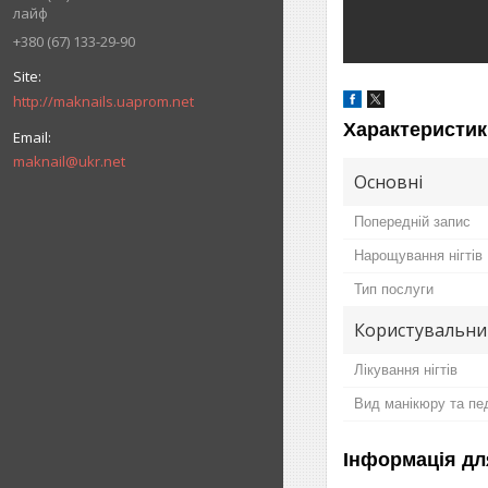
лайф
+380 (67) 133-29-90
http://maknails.uaprom.net
Характеристик
maknail@ukr.net
Основні
Попередній запис
Нарощування нігтів
Тип послуги
Користувальни
Лікування нігтів
Вид манікюру та пе
Інформація дл