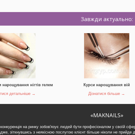
Завжди актуально:
и нарощування нігтів гелем
Курси нарощування вій
атися детальніше →
Дізнатися більше →
«MAKNAILS»
конкуренція на ринку зобов'язує людей бути професіоналом у своїй сфері,
, адже, зіткнувшись з неякісною послугою клієнт більше ніколи не прийде 