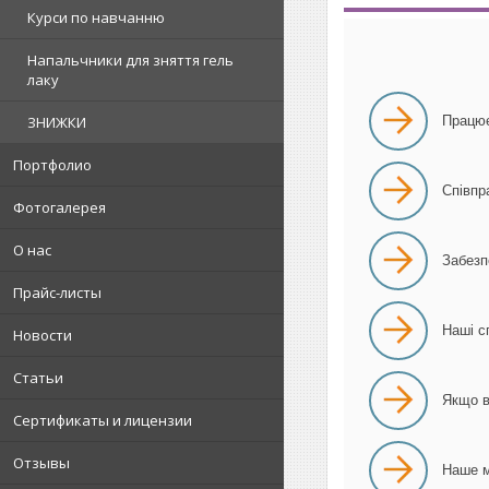
Курси по навчанню
Напальчники для зняття гель
лаку
ЗНИЖКИ
Працює
Портфолио
Співпр
Фотогалерея
О нас
Забезп
Прайс-листы
Наші с
Новости
Статьи
Якщо в
Сертификаты и лицензии
Отзывы
Наше м