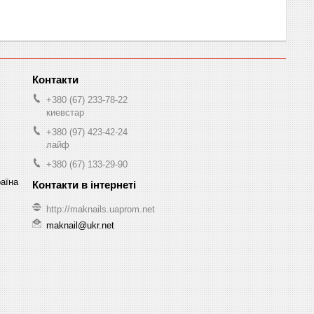
+380 (67) 233-78-22
киевстар
+380 (97) 423-42-24
лайф
+380 (67) 133-29-90
раїна
http://maknails.uaprom.net
maknail@ukr.net