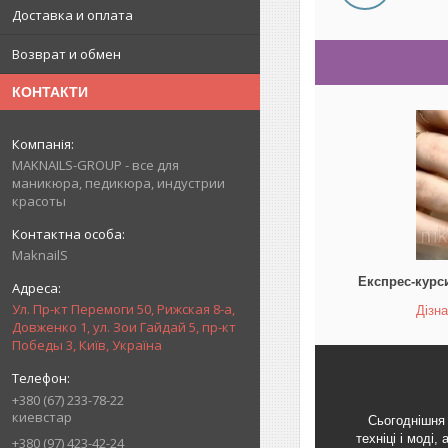
Доставка и оплата
Возврат и обмен
КОНТАКТИ
MAKNAILS-GROUP - все для
маникюра, педикюра, индустрии
красоты
MaknailS
Експрес-курс
Ул. Пр-кт Перемоги 50, Рижская 8-а,
Дізн
Довженко 1, ул. Зои Гайдай 5, пр-кт
Победы 3, Київ, Україна
+380 (67) 233-78-22
киевстар
Сьогоднішня 
техніці і моді
+380 (97) 423-42-24