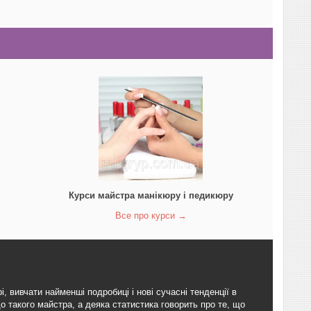
Курси майстра манікюру і педикюру
Все про курси →
 вивчати найменші подробиці і нові сучасні тенденції в
до такого майстра, а деяка статистика говорить про те, що