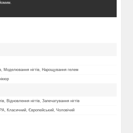
айомим.
тів, Моделювання нігтів, Нарощування гелем
нікюр
тів, Відновлення нігтів, Запечатування нігтів
PA, Класичний, Європейський, Чоловічий