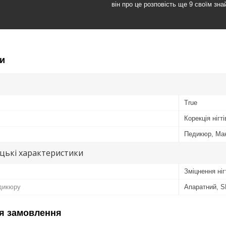
він про це розповість ще 9 своїм зн
и
True
Корекція ніг
Педикюр, Ма
цькі характеристики
Зміцнення ніг
дикюру
Апаратний, S
я замовлення