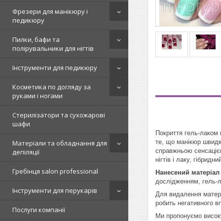
Фрезери для манікюру і
педикюру
Пилки, бафи та
полірувальники для нігтів
Інструменти для педикюру
Косметика по догляду за
руками і ногами
Стерилізатори та сухожарові
шафи
Покриття гель-лаком 
те, що манікюр швидко
Матеріали та обладнання для
справжньою сенсацією
депіляції
нігтів і лаку, гібрид
Гребінця salon professional
Нанесений матеріа
дослідженням, гель-л
Інструменти для перукарів
Для видалення матеріа
робить негативного в
Послуги компанії
Ми пропонуємо високу