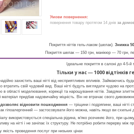
повернення товару протягом 14 днів
за домо
Покриття нігтів гель-лаком (шелак).
Знижка 5
Покриття шелак ― 150 грн, манікюр ― 70 грн, п
Ідеальне покриття в салоні до 4-5-й 
Тільки у нас ― 1000 відтінків г
надійно захистить ваші нігті від несприятливих впливів. Займаючись б
 втратить свій чудовий вид. Ваші нігті будуть виглядати чудово на прот
 в області моделювання, корекції та нарощування нігтів. Завдяки злит
ний матеріал придбав надзвичайну міцність. Він не втрачає свого дивовиж
л дозволяє відновити пошкодження
— тріщини і подряпини, ваші нігті 
ак гіпоалергенний — застосовувати його можна, навіть якщо ви схильні д
лу використовується спеціальна рідина, м'яко розчиняє його, при цьому 
пливу на нігті і не зачіпає їх структуру. Не потрібно робити перерву мі
 якість проведення послуг при низьких цінах