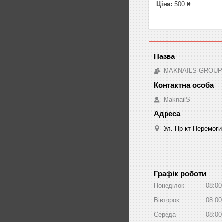
Ціна:
500 ₴
MAKNAILS-GROUP -
MaknailS
Ул. Пр-кт Перемоги
Графік роботи
Понеділок
08:00
Вівторок
08:00
Середа
08:00