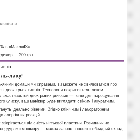
вленістю
0%
в «MaknailS»
едикюр ― 200 грн.
тижнів.
ель-лаку!
удь-якими домашніми справами, ви можете не хвилюватися про
язі двох-трьох тижнів. Технологія покриття гель-лаком
тю властивостей двох різних речовин — гелю для нарощування
ного блиску, ваш манікюр буде виглядати свіжим і акуратним.
стануть ідеально рівними. Згідно клінічним і лабораторним
о алергічних реакцій.
зберігається цілісність нігтьової пластини. Розчинник не
ж процедурами манікюру — можна заново наносити гібридний склад