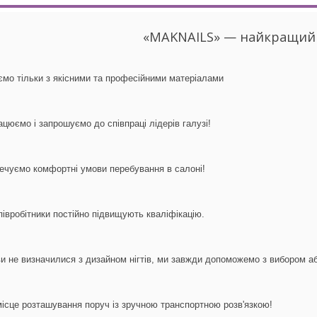
«MAKNAILS» — найкращий 
мо тільки з якісними та професійними матеріалами
ацюємо і запрошуємо до співпраці лідерів галузі!
ечуємо комфортні умови перебування в салоні!
півробітники постійно підвищують кваліфікацію.
и не визначилися з дизайном нігтів, ми завжди допоможемо з вибором а
ісце розташування поруч із зручною транспортною розв'язкою!