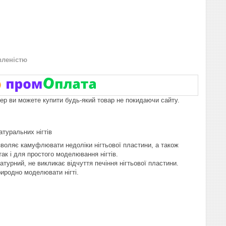
вленістю
пер ви можете купити будь-який товар не покидаючи сайту.
туральних нігтів
зволяє камуфлювати недоліки нігтьової пластини, а також
ак і для простого моделювання нігтів.
турний, не викликає відчуття печіння нігтьової пластини.
риродно моделювати нігті.