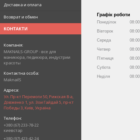
Доставка и оплата
Графік роботи
Возврат и обмен
Понеділок
08:00
КОНТАКТИ
Вівторок
08:00
Середа
08:00
Четвер
08:00
MAKNAILS-GROUP - все для
маникюра, педикюра, индустрии
Пʼятниця
08:00
красоты
Субота
08:00
Неділя
08:00
MaknailS
Ул. Пр-кт Перемоги 50, Рижская 8-а,
Довженко 1, ул. Зои Гайдай 5, пр-кт
Победы 3, Київ, Україна
+380 (67) 233-78-22
киевстар
+380 (97) 423-42-24