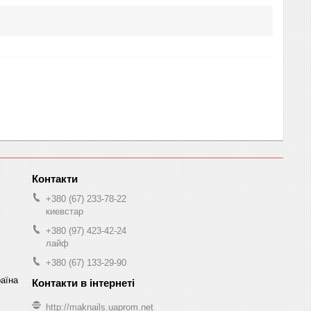
+380 (67) 233-78-22
киевстар
+380 (97) 423-42-24
лайф
+380 (67) 133-29-90
раїна
http://maknails.uaprom.net