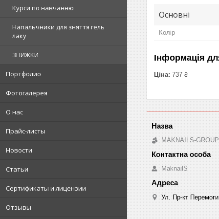
Курси по навчанню
Основні
Напальчники для зняття гель
Колір
лаку
ЗНИЖКИ
Інформація дл
Портфолио
Ціна:
737 ₴
Фотогалерея
О нас
Прайс-листы
MAKNAILS-GROUP -
Новости
MaknailS
Статьи
Сертификаты и лицензии
Ул. Пр-кт Перемоги
Отзывы