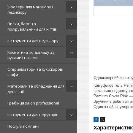
Фрезери для манікюру і
педикюру
Пилки, бафи та
полірувальники для нігтів
Інструменти для педикюру
Косметика по догляду за
руками і ногами
Стерилізатори та сухожарові
шафи
Одноколірний констру
Камуфлює гель Pemium
Матеріали та обладнання для
візуально подовжуват
депіляції
Pemium Cover Pink — 
Зручний в роботі з т
Гребінця salon professional
Один з найпопулярніш
Інструменти для перукарів
Послуги компанії
Характеристик