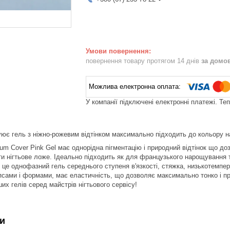
повернення товару протягом 14 днів
за домо
У компанії підключені електронні платежі. Те
ює гель з ніжно-рожевим відтінком максимально підходить до кольору на
 Cover Pink Gel має однорідна пігментацію і природний відтінок що до
и нігтьове ложе. Ідеально підходить як для французького нарощування т
це однофазний гель середнього ступеня в'язкості, стяжка, низькотемпера
ипсами і формами, має еластичність, що дозволяє максимально тонко і п
их гелів серед майстрів нігтьового сервісу!
и