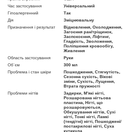
Час застосування
Універсальний
Гіпоалергенний
Так
Дія
Зміцнювальну
Призначення і результат
Відновлення, Охолодження,
Загоєння ран/тріщинок,
Заспокоєння, Ліфтинг,
Гладкість, Зволоження,
Поліпшення кровообігу,
Живлення
Область застосування
Руки
Об`єм
300 мл
Проблема і стан шкіри
Пошкодження, Стягнутість,
Сезонна сухість, Вікові
зміни, Сухість, Лущення,
Втрата пружності
Проблеми нігтів
Задирки, М'які нігті,
Розшарована нігтьова
пластина, Нігті, що
розшаровуються,
Обкушування нігтів, Сухі
нігті, Тонкі нігті, Ламкі
(тендітні) нігті, Пошкоджені/
постакрилові нігті, Суха
кутикула