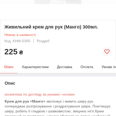
Живильний крем для рук (Манго) 300мл.
Немає в наявності
Код: KHM-0300
Роздріб
225
₴
Опис
Характеристики
Доставка
Оплата
Умови п
Опис
косметика по догляду за руками і ногами
Крем для рук «Манго»
зволожує і живить шкіру рук,
попереджає розтріскування і роздратування шкіри. Пом'якшує
шкіру, робить її гладкою і шовковистою, зміцнює нігті.Крем
приємний за текстурою, швидко вбирається,дарує необхідний