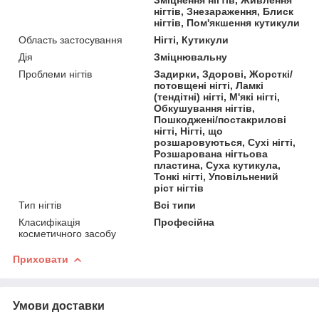
нігтів, Знезараження, Блиск
нігтів, Пом'якшення кутикули
Область застосування
Нігті, Кутикули
Дія
Зміцнювальну
Проблеми нігтів
Задирки, Здорові, Жорсткі/
потовщені нігті, Ламкі
(тендітні) нігті, М'які нігті,
Обкушування нігтів,
Пошкоджені/постакрилові
нігті, Нігті, що
розшаровуються, Сухі нігті,
Розшарована нігтьова
пластина, Суха кутикула,
Тонкі нігті, Уповільнений
ріст нігтів
Тип нігтів
Всі типи
Класифікація
Професійна
косметичного засобу
Приховати
Умови доставки