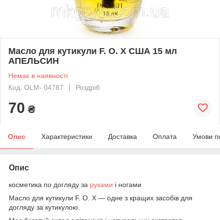
Масло для кутикули F. O. X США 15 мл
АПЕЛЬСИН
Немає в наявності
Код: OLM- 04787
Роздріб
70
₴
Опис
Характеристики
Доставка
Оплата
Умови п
Опис
косметика по догляду за
руками
і ногами
Масло для кутикули F. O. X ― одне з кращих засобів для
догляду за кутикулою.