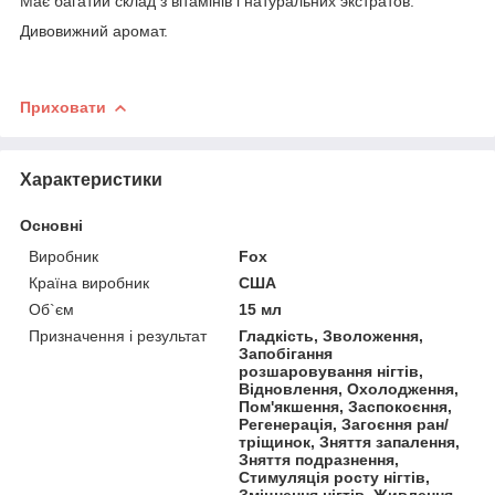
Має багатий склад з вітамінів і натуральних экстратов.
Дивовижний аромат.
Приховати
Характеристики
Основні
Виробник
Fox
Країна виробник
США
Об`єм
15 мл
Призначення і результат
Гладкість, Зволоження,
Запобігання
розшаровування нігтів,
Відновлення, Охолодження,
Пом'якшення, Заспокоєння,
Регенерація, Загоєння ран/
тріщинок, Зняття запалення,
Зняття подразнення,
Стимуляція росту нігтів,
Зміцнення нігтів, Живлення