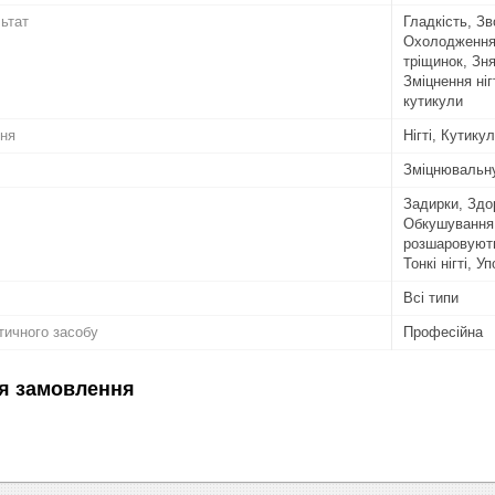
льтат
Гладкість, З
Охолодження,
тріщинок, Зня
Зміцнення ніг
кутикули
ння
Нігті, Кутику
Зміцнювальн
Задирки, Здоро
Обкушування н
розшаровуютьс
Тонкі нігті, У
Всі типи
тичного засобу
Професійна
я замовлення