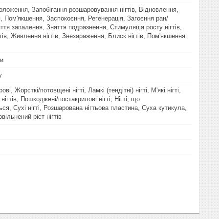
воложення, Запобігання розшаровування нігтів, Відновлення,
 Пом'якшення, Заспокоєння, Регенерація, Загоєння ран/
ття запалення, Зняття подразнення, Стимуляція росту нігтів,
тів, Живлення нігтів, Знезараження, Блиск нігтів, Пом'якшення
ли
у
ві, Жорсткі/потовщені нігті, Ламкі (тендітні) нігті, М'які нігті,
ігтів, Пошкоджені/постакрилові нігті, Нігті, що
я, Сухі нігті, Розшарована нігтьова пластина, Суха кутикула,
повільнений ріст нігтів