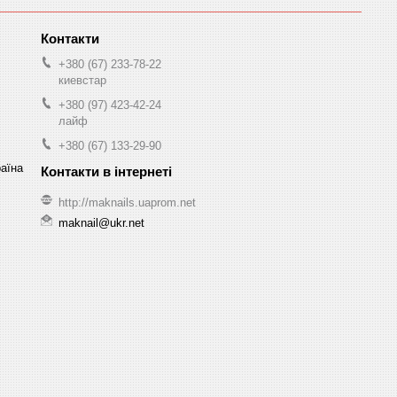
+380 (67) 233-78-22
киевстар
+380 (97) 423-42-24
лайф
+380 (67) 133-29-90
раїна
http://maknails.uaprom.net
maknail@ukr.net