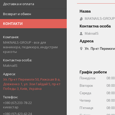
Доставка и оплата
Возврат и обмен
MAKNAILS-GROUP -
КОНТАКТИ
MaknailS
MAKNAILS-GROUP - все для
маникюра, педикюра, индустрии
Ул. Пр-кт Перемоги
красоты
MaknailS
Графік роботи
Понеділок
08:00
Ул. Пр-кт Перемоги 50, Рижская 8-а,
Довженко 1, ул. Зои Гайдай 5, пр-кт
Вівторок
08:00
Победы 3, Київ, Україна
Середа
08:00
Четвер
08:00
+380 (67) 233-78-22
киевстар
Пʼятниця
08:00
+380 (97) 423-42-24