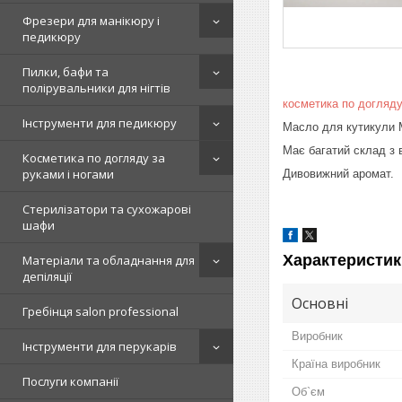
Фрезери для манікюру і
педикюру
Пилки, бафи та
полірувальники для нігтів
косметика
по догляд
Інструменти для педикюру
Масло для кутикули 
Має багатий склад з в
Косметика по догляду за
руками і ногами
Дивовижний аромат.
Стерилізатори та сухожарові
шафи
Характеристик
Матеріали та обладнання для
депіляції
Основні
Гребінця salon professional
Виробник
Інструменти для перукарів
Країна виробник
Послуги компанії
Об`єм