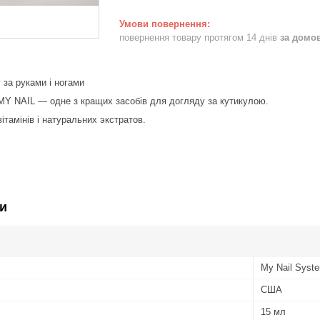
повернення товару протягом 14 днів
за домо
у
за руками і ногами
MY NAIL ― одне з кращих засобів для догляду за кутикулою.
ітамінів і натуральних экстратов.
и
My Nail Syst
США
15 мл