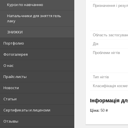
Курси по навчанню
Призначення і резу
Напальчники для зняття гель
лаку
ЗНИЖКИ
Область застосува
Портфолио
Дія
Проблеми нігтів
Фотогалерея
О нас
Прайс-листы
Тип нігтів
Класифікація косме
Новости
Статьи
Інформація дл
Сертификаты и лицензии
Ціна:
50 ₴
Отзывы