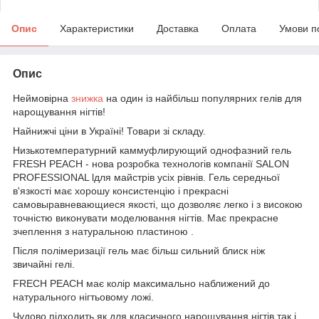
Опис
Характеристики
Доставка
Оплата
Умови п
Опис
Неймовірна
знижка
на один із найбільш популярних гелів для
нарощування нігтів!
Найнижчі ціни в Україні! Товари зі складу.
Низькотемпературний каммуфлирующий однофазний гель
FRESH PEACH - нова розробка технологів компанії SALON
PROFESSIONAL lдля майстрів усіх рівнів. Гель середньої
в'язкості має хорошу консистенцію і прекрасні
самовыравневающиеся якості, що дозволяє легко і з високою
точністю виконувати моделювання нігтів. Має прекрасне
зчеплення з натуральною пластиною .
Після полімеризації гель має більш сильний блиск ніж
звичайні гелі.
FRECH PEACH має колір максимально наближений до
натурального нігтьовому ложі.
Чудово підходить як для класичного нарощування нігтів так і