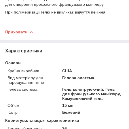
для створення прекрасного французького манікюру.
При полімеризації гелю не викликає відчуття печіння.
Приховати
Характеристики
Основні
Країна виробник
США
Вид матеріалу для
Гелева система
нарощування нігтів
Гелева система
Гель конструюючий, Гель
для французького манікюру,
Камуфлюючий гель
Об`єм
15 мл
Колір
Бежевий
Користувальницькі характеристики
Термін зберігання
36