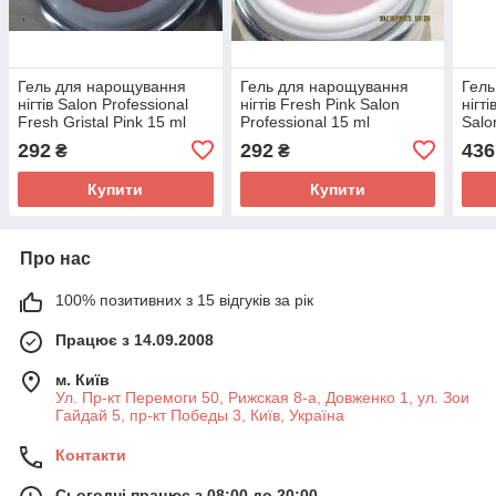
Гель для нарощування
Гель для нарощування
Гель
нігтів Salon Professional
нігтів Fresh Pink Salon
нігт
Fresh Gristal Pink 15 ml
Professional 15 ml
Salo
292
292
436
₴
₴
Купити
Купити
Про нас
100% позитивних з 15 відгуків за рік
Працює з 14.09.2008
м. Київ
Ул. Пр-кт Перемоги 50, Рижская 8-а, Довженко 1, ул. Зои
Гайдай 5, пр-кт Победы 3, Київ, Україна
Контакти
Сьогодні працює з 08:00 до 20:00