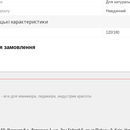
ки
Для натуральн
еріалу
Наждачний
цькі характеристики
120/180
я замовлення
 все для маникюра, педикюра, индустрии красоты