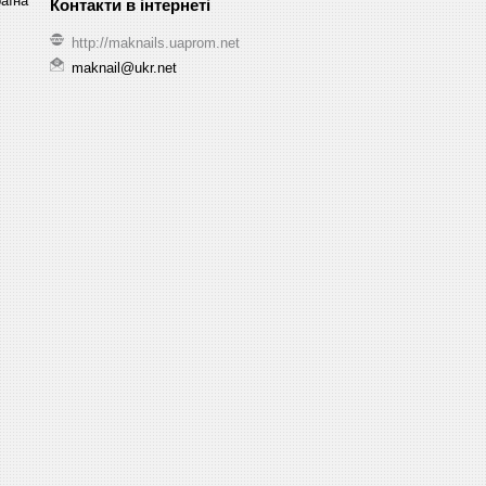
раїна
http://maknails.uaprom.net
maknail@ukr.net