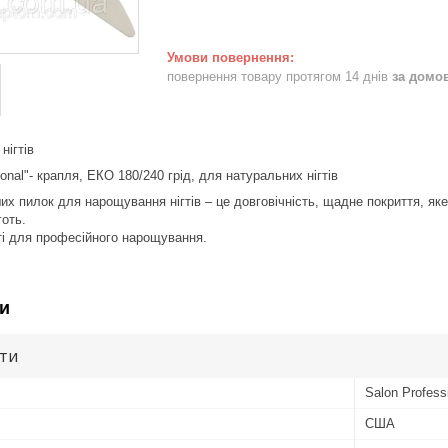
повернення товару протягом 14 днів
за домо
нігтів
ional"- крапля, ЕКО 180/240 грід, для натуральних нігтів
их пилок для нарощування нігтів – це довговічність, щадне покриття, яке
готь.
ті для професійного нарощування.
и
ути
Salon Profess
США