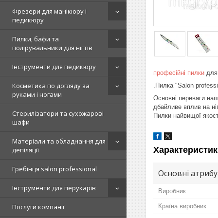
Фрезери для манікюру і
педикюру
Пилки, бафи та
полірувальники для нігтів
Інструменти для педикюру
професійні
пилки
для 
Косметика по догляду за
.Пилка "Salon profess
руками і ногами
Основні переваги наш
дбайливе вплив на ні
Стерилізатори та сухожарові
Пилки найвищої якос
шафи
Матеріали та обладнання для
Характеристик
депіляції
Гребінця salon professional
Основні атриб
Інструменти для перукарів
Виробник
Країна виробник
Послуги компанії