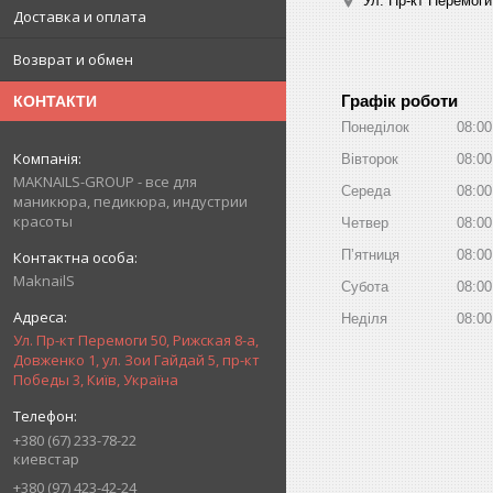
Ул. Пр-кт Перемоги
Доставка и оплата
Возврат и обмен
Графік роботи
КОНТАКТИ
Понеділок
08:00
Вівторок
08:00
MAKNAILS-GROUP - все для
Середа
08:00
маникюра, педикюра, индустрии
красоты
Четвер
08:00
Пʼятниця
08:00
MaknailS
Субота
08:00
Неділя
08:00
Ул. Пр-кт Перемоги 50, Рижская 8-а,
Довженко 1, ул. Зои Гайдай 5, пр-кт
Победы 3, Київ, Україна
+380 (67) 233-78-22
киевстар
+380 (97) 423-42-24