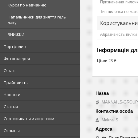
Призначення пилоч
Курси по навчанню
Тип пилочки по мат
Напальчники для зняття гель
Користувальни
лаку
ЗНИЖКИ
Абразивність пилки
Портфолио
Інформація дл
Фотогалерея
Ціна:
23 ₴
О нас
Прайс-листы
Новости
MAKNAILS-GROUP -
Статьи
Сертификаты и лицензии
MaknailS
Отзывы