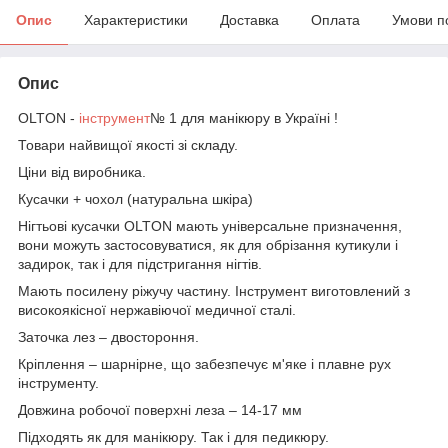
Опис
Характеристики
Доставка
Оплата
Умови п
Опис
OLTON -
інструмент
№ 1 для манікюру в Україні !
Товари найвищої якості зі складу.
Ціни від виробника.
Кусачки + чохол (натуральна шкіра)
Нігтьові кусачки OLTON мають універсальне призначення,
вони можуть застосовуватися, як для обрізання кутикули і
задирок, так і для підстригання нігтів.
Мають посилену ріжучу частину. Інструмент виготовлений з
високоякісної нержавіючої медичної сталі.
Заточка лез – двостороння.
Кріплення – шарнірне, що забезпечує м'яке і плавне рух
інструменту.
Довжина робочої поверхні леза – 14-17 мм
Підходять як для манікюру. Так і для педикюру.