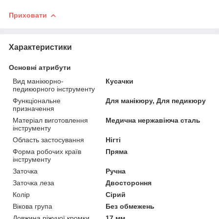
Приховати
Характеристики
Основні атрибути
Вид манікюрно-
Кусачки
педикюрного інструменту
Функціональне
Для манікюру, Для педикюру
призначення
Матеріал виготовлення
Медична нержавіюча сталь
інструменту
Область застосування
Нігті
Форма робочих країв
Пряма
інструменту
Заточка
Ручна
Заточка леза
Двостороння
Колір
Сірий
Вікова група
Без обмежень
Довжина ріжучої кромки
17 мм