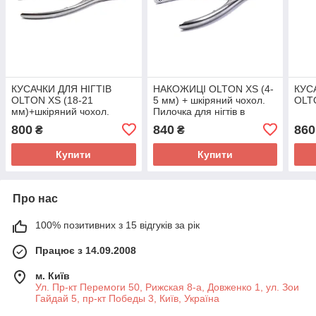
КУСАЧКИ ДЛЯ НІГТІВ
НАКОЖИЦІ OLTON XS (4-
КУС
OLTON XS (18-21
5 мм) + шкіряний чохол.
OLTO
мм)+шкіряний чохол.
Пилочка для нігтів в
Оригінал. Гарантія якості.
подарунок.
800
840
860
₴
₴
Пилочка у подарунок
Купити
Купити
Про нас
100% позитивних з 15 відгуків за рік
Працює з 14.09.2008
м. Київ
Ул. Пр-кт Перемоги 50, Рижская 8-а, Довженко 1, ул. Зои
Гайдай 5, пр-кт Победы 3, Київ, Україна