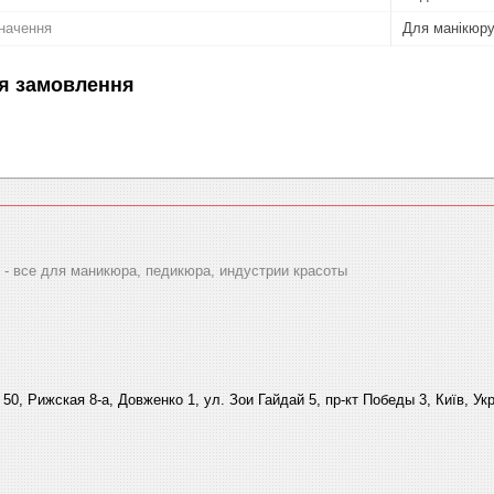
начення
Для манікюру
я замовлення
 все для маникюра, педикюра, индустрии красоты
 50, Рижская 8-а, Довженко 1, ул. Зои Гайдай 5, пр-кт Победы 3, Київ, Ук