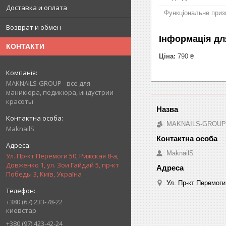
Доставка и оплата
Функціональне приз
Возврат и обмен
Інформація дл
КОНТАКТИ
Ціна:
790 ₴
MAKNAILS-GROUP - все для
маникюра, педикюра, индустрии
красоты
MAKNAILS-GROUP -
MaknailS
MaknailS
Ул. Пр-кт Перемоги 50, Рижская 8-а,
Довженко 1, ул. Зои Гайдай 5, пр-кт
Победы 3, Київ, Україна
Ул. Пр-кт Перемоги
+380 (67) 233-78-22
киевстар
+380 (97) 423-42-24