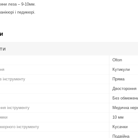
ини леза – 9-10мм.
анікюрі і педикюрі.
и
ути
Olton
ння
Кутикули
в інструменту
Пряма
Двостороння
Без обмежен
ння інструменту
Медична нер
омки
10 мм
кюрного інструменту
Кусачки
Подвійна