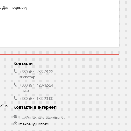
, Для педикюру
+380 (67) 233-78-22
киевстар
+380 (97) 423-42-24
лайф
+380 (67) 133-29-90
раїна
http://maknails.uaprom.net
maknail@ukr.net