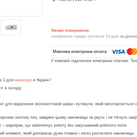
повернення товару протягом 14 днів
за домо
У компанії підключені електронні платежі. Те
№ 1 для
манікюру
в Україні !
і зі складу.
нт для видалення околоногтевой шкіри і кутикули, який виготовляється з
оронню заточку лез, завдяки цьому накожницы не рвуть і не тягнуть шкір
у – шарнірне, що забезпечує роботу без закусываний робочого поля.
й елемент, який допомагає дуже плавно і легко розтискати накожницы.