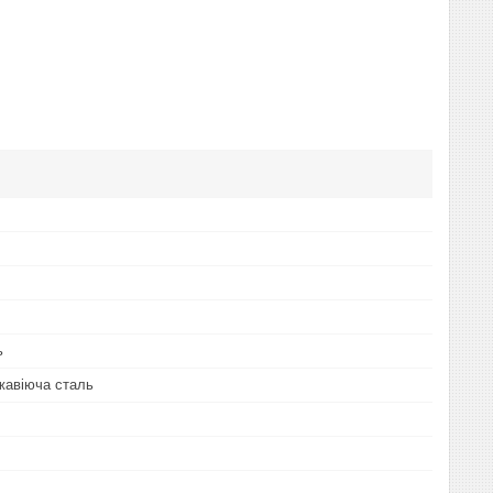
ь
жавіюча сталь