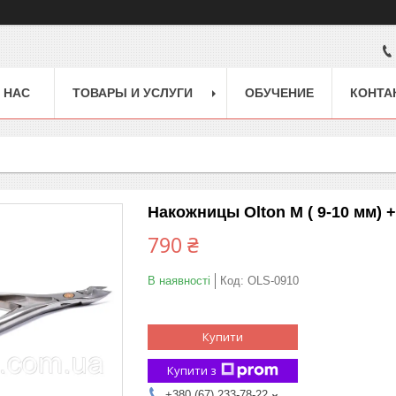
 НАС
ТОВАРЫ И УСЛУГИ
ОБУЧЕНИЕ
КОНТА
Накожницы Olton M ( 9-10 мм) +
790 ₴
В наявності
Код:
OLS-0910
Купити
Купити з
+380 (67) 233-78-22