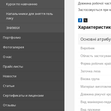
Довжина робочої част
Курси по навчанню
Застосовується при м
Напальчники для зняття гель
лаку
Характеристик
ЗНИЖКИ
Портфолио
Основні атриб
Фотогалерея
Виробник
Область застосува
О нас
Форма робочих краї
Прайс-листы
Заточка леза
Новости
Вікова група
Статьи
Матеріал виготовле
Довжина ріжучої кр
Сертификаты и лицензии
Вид манікюрно-педи
Отзывы
Вид пружини