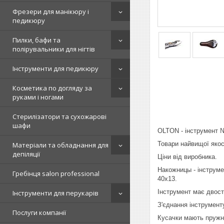
Фрезери для манікюру і
педикюру
Пилки, бафи та
полірувальники для нігтів
Інструменти для педикюру
Косметика по догляду за
руками і ногами
Стерилізатори та сухожарові
шафи
OLTON - інструмент 
Товари найвищої якост
Матеріали та обладнання для
депіляції
Ціни від виробника.
Накожницы - інструме
Гребінця salon professional
40х13.
Інструмент має двост
Інструменти для перукарів
З'єднання інструмент
Послуги компанії
Кусачки мають пружни