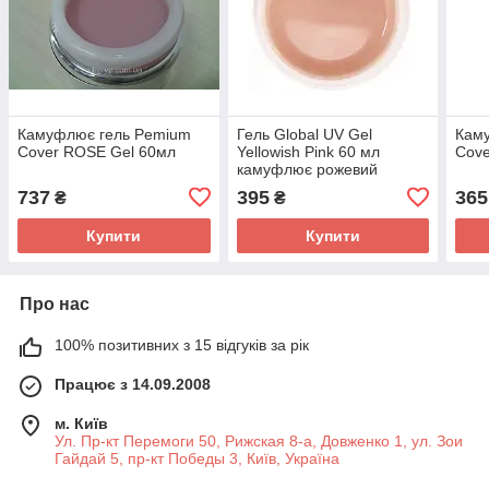
Камуфлює гель Pemium
Гель Global UV Gel
Кам
Cover ROSE Gel 60мл
Yellowish Pink 60 мл
Cove
камуфлює рожевий
737
395
365
₴
₴
Купити
Купити
Про нас
100% позитивних з 15 відгуків за рік
Працює з 14.09.2008
м. Київ
Ул. Пр-кт Перемоги 50, Рижская 8-а, Довженко 1, ул. Зои
Гайдай 5, пр-кт Победы 3, Київ, Україна