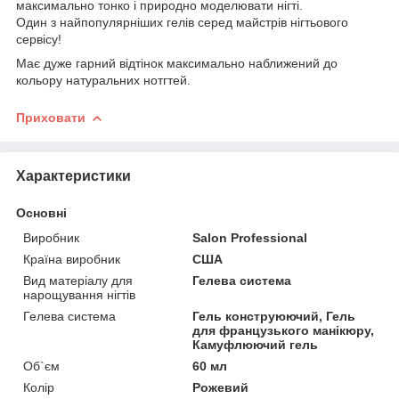
максимально тонко і природно моделювати нігті.
Один з найпопулярніших гелів серед майстрів нігтьового
сервісу!
Має дуже гарний відтінок максимально наближений до
кольору натуральних нотгтей.
Приховати
Характеристики
Основні
Виробник
Salon Professional
Країна виробник
США
Вид матеріалу для
Гелева система
нарощування нігтів
Гелева система
Гель конструюючий, Гель
для французького манікюру,
Камуфлюючий гель
Об`єм
60 мл
Колір
Рожевий