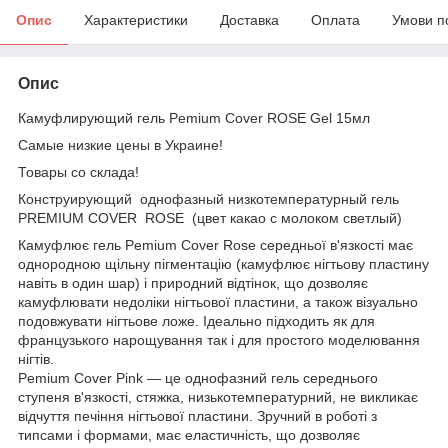
Опис
Характеристики
Доставка
Оплата
Умови п
Опис
Камуфлирующий гель Pemium Cover ROSE Gel 15мл
Самые низкие цены в Украине!
Товары со склада!
Конструирующий однофазный низкотемпературный гель
PREMIUM COVER ROSE (цвет какао с молоком светлый)
Камуфлює гель Pemium Cover Rose середньої в'язкості має
однородною щільну пігментацію (камуфлює нігтьову пластину
навіть в один шар) і природний відтінок, що дозволяє
камуфлювати недоліки нігтьової пластини, а також візуально
подовжувати нігтьове ложе. Ідеально підходить як для
французького нарощування так і для простого моделювання
нігтів.
Pemium Cover Pink — це однофазний гель середнього
ступеня в'язкості, стяжка, низькотемпературний, не викликає
відчуття печіння нігтьової пластини. Зручний в роботі з
типсами і формами, має еластичність, що дозволяє