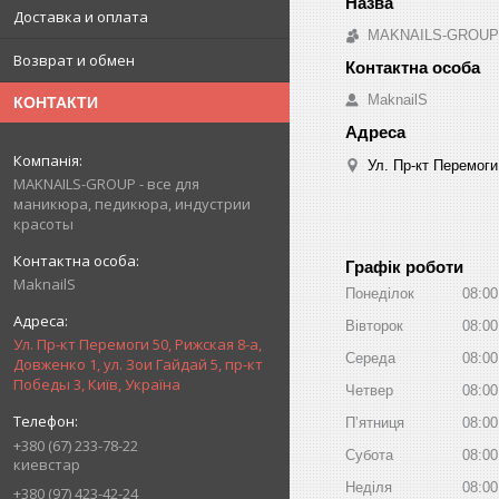
Доставка и оплата
MAKNAILS-GROUP -
Возврат и обмен
MaknailS
КОНТАКТИ
Ул. Пр-кт Перемоги
MAKNAILS-GROUP - все для
маникюра, педикюра, индустрии
красоты
Графік роботи
MaknailS
Понеділок
08:00
Вівторок
08:00
Ул. Пр-кт Перемоги 50, Рижская 8-а,
Середа
08:00
Довженко 1, ул. Зои Гайдай 5, пр-кт
Победы 3, Київ, Україна
Четвер
08:00
Пʼятниця
08:00
+380 (67) 233-78-22
Субота
08:00
киевстар
Неділя
08:00
+380 (97) 423-42-24