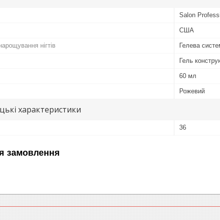
Salon Profess
США
нарощування нігтів
Гелева систе
Гель констру
60 мл
Рожевий
цькі характеристики
36
я замовлення