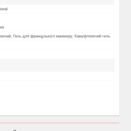
ional
ма
юючий, Гель для французького манікюру, Камуфлюючий гель