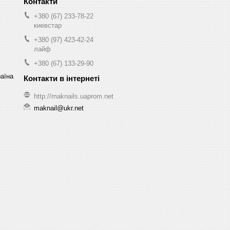
+380 (67) 233-78-22
киевстар
+380 (97) 423-42-24
лайф
+380 (67) 133-29-90
раїна
http://maknails.uaprom.net
maknail@ukr.net