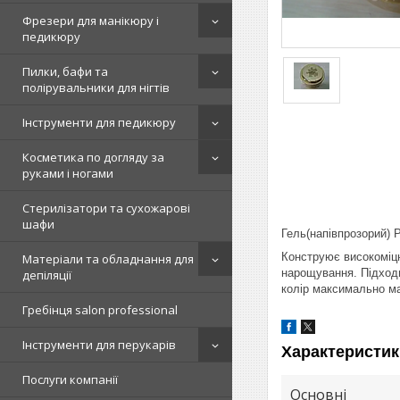
Фрезери для манікюру і
педикюру
Пилки, бафи та
полірувальники для нігтів
Інструменти для педикюру
Косметика по догляду за
руками і ногами
Стерилізатори та сухожарові
шафи
Гель(напівпрозорий) P
Конструює високоміцн
Матеріали та обладнання для
нарощування. Підходи
депіляції
колір максимально ма
Гребінця salon professional
Інструменти для перукарів
Характеристик
Послуги компанії
Основні