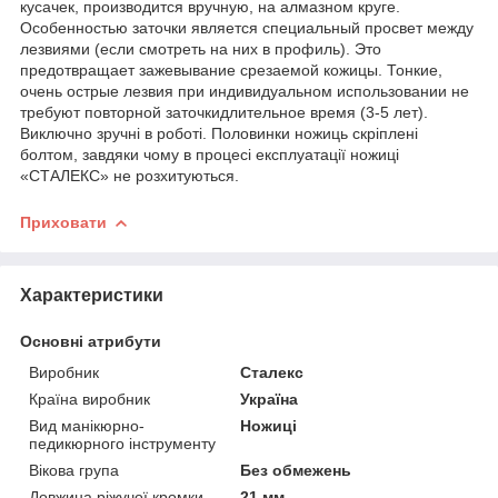
кусачек, производится вручную, на алмазном круге.
Особенностью заточки является специальный просвет между
лезвиями (если смотреть на них в профиль). Это
предотвращает зажевывание срезаемой кожицы. Тонкие,
очень острые лезвия при индивидуальном использовании не
требуют повторной заточкидлительное время (3-5 лет).
Виключно зручні в роботі. Половинки ножиць скріплені
болтом, завдяки чому в процесі експлуатації ножиці
«СТАЛЕКС» не розхитуються.
Приховати
Характеристики
Основні атрибути
Виробник
Сталекс
Країна виробник
Україна
Вид манікюрно-
Ножиці
педикюрного інструменту
Вікова група
Без обмежень
Довжина ріжучої кромки
21 мм