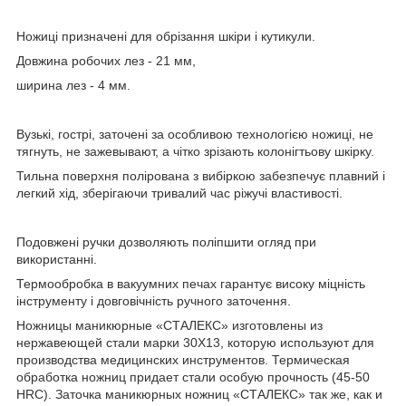
Ножиці призначені для обрізання шкіри і кутикули.
Довжина робочих лез - 21 мм,
ширина лез - 4 мм.
Вузькі, гострі, заточені за особливою технологією ножиці, не
тягнуть, не зажевывают, а чітко зрізають колонігтьову шкірку.
Тильна поверхня полірована з вибіркою забезпечує плавний і
легкий хід, зберігаючи тривалий час ріжучі властивості.
Подовжені ручки дозволяють поліпшити огляд при
використанні.
Термообробка в вакуумних печах гарантує високу міцність
інструменту і довговічність ручного заточення.
Ножницы маникюрные «СТАЛЕКС» изготовлены из
нержавеющей стали марки 30Х13, которую используют для
производства медицинских инструментов. Термическая
обработка ножниц придает стали особую прочность (45-50
HRC). Заточка маникюрных ножниц «СТАЛЕКС» так же, как и