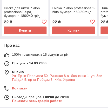
Пилка для нігтів "Salon
Пилка "Salon professional"-
Пилк
professional"-сіра,
біла бумеранг 80/80грид
prof
бумеранг, 180/240 грід
буме
22
22
22
₴
₴
Купити
Купити
Про нас
100% позитивних з 15 відгуків за рік
Працює з 14.09.2008
м. Київ
Ул. Пр-кт Перемоги 50, Рижская 8-а, Довженко 1, ул. Зои
Гайдай 5, пр-кт Победы 3, Київ, Україна
Контакти
Сьогодні працює з 08:00 до 20:00
Показати весь графік роботи