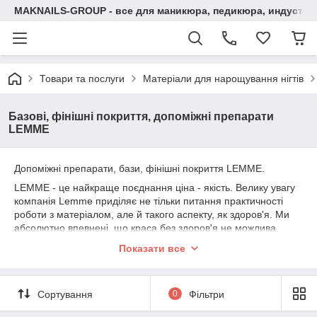
MAKNAILS-GROUP - все для маникюра, педикюра, индустри
Товари та послуги
Матеріали для нарощування нігтів
Базові, фінішні покриття, допоміжні препарати
LEMME
Допоміжні препарати, бази, фінішні покриття LEMME.
LEMME - це найкраще поєднання ціна - якість. Велику увагу
компанія Lemme приділяє не тільки питання практичності
роботи з матеріалом, але й такого аспекту, як здоров'я. Ми
абсолютно впевнені, що краса без здоров'я не можлива.
Наші препарати не містять толуолу, формальдегіду,
Показати все
дибутилфталат. Абсолютно безпечні для нігтьової пластини і
видаляються методом розчинення матеріалу
Сортування
0
Фільтри