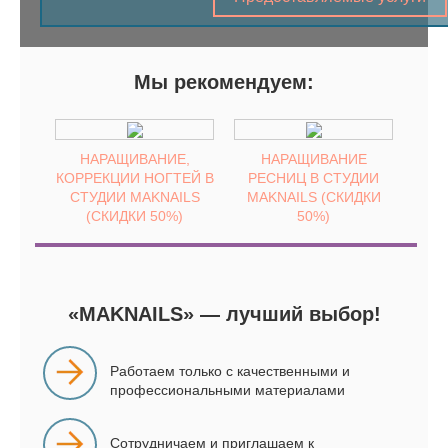
е
Наращивание
о один
ресниц одна из
Мы рекомендуем:
цедур,
самых популярных
воляет
процедур —
же с
позволяет создать
любую густоту,
и
НАРАЩИВАНИЕ,
НАРАЩИВАНИЕ
длину и эффект
ать их
КОРРЕКЦИИ НОГТЕЙ В
РЕСНИЦ В СТУДИИ
ресниц на выбор
 очень
СТУДИИ MAKNAILS
MAKNAILS (СКИДКИ
клиента.
ьными.
(СКИДКИ 50%)
50%)
«MAKNAILS» — лучший выбор!
Работаем только с качественными и
профессиональными материалами
Сотрудничаем и приглашаем к